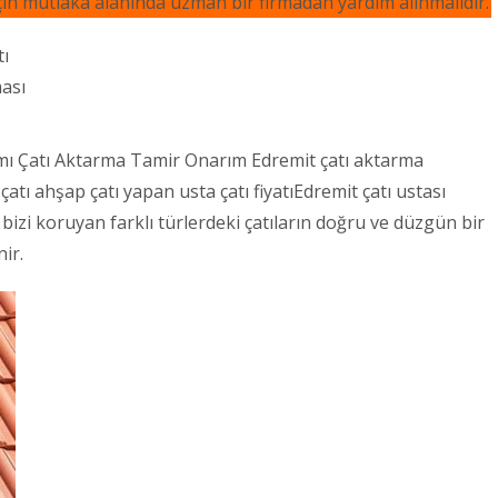
 için mutlaka alanında uzman bir firmadan yardım alınmalıdır.
tı
ası
ımı Çatı Aktarma Tamir Onarım Edremit çatı aktarma
çatı ahşap çatı yapan usta çatı fiyatıEdremit çatı ustası
bizi koruyan farklı türlerdeki çatıların doğru ve düzgün bir
ir.