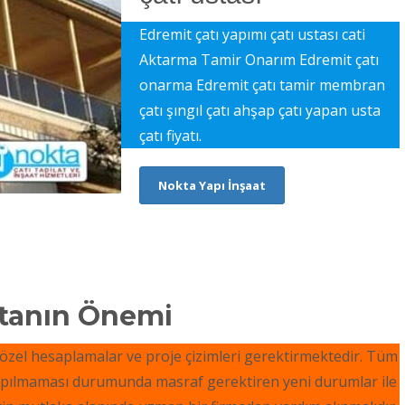
Edremit çatı yapımı çatı ustası cati
Aktarma Tamir Onarım Edremit çatı
onarma Edremit çatı tamir membran
çatı şıngıl çatı ahşap çatı yapan usta
çatı fiyatı.
Nokta Yapı İnşaat
stanın Önemi
 özel hesaplamalar ve proje çizimleri gerektirmektedir. Tüm
pılmaması durumunda masraf gerektiren yeni durumlar ile