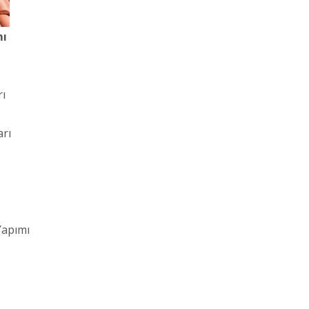
mı
rı
arı
Yapımı