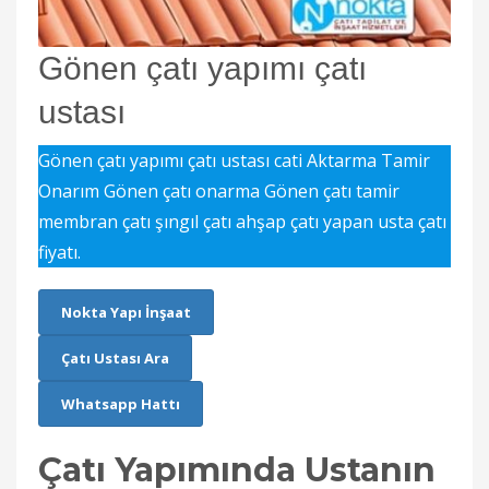
Gönen çatı yapımı çatı
ustası
Gönen çatı yapımı çatı ustası cati Aktarma Tamir
Onarım Gönen çatı onarma Gönen çatı tamir
membran çatı şıngıl çatı ahşap çatı yapan usta çatı
fiyatı.
Nokta Yapı İnşaat
Çatı Ustası Ara
Whatsapp Hattı
Çatı Yapımında Ustanın