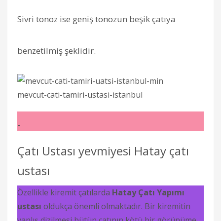
Sivri tonoz ise geniş tonozun beşik çatıya
benzetilmiş şeklidir.
mevcut-cati-tamiri-ustasi-istanbul
.
Çatı Ustası yevmiyesi Hatay çatı
ustası
Özellikle kiremit çatılarda
Hatay Çatı Yapımı
ustası
oldukça önemli olmaktadır. Bir kiremitin
yanlış dizilmesi bütün çatının kötü bir görünüme