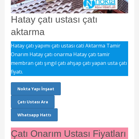
Hatay çatı ustası çatı
aktarma
Hatay çatı yapımı çatı ustası cati Aktarma Tamir
Onarım Hatay çatı onarma Hatay çatı tamir
membran çatı şıngıl çatı ahşap çatı yapan usta çatı
fiyatı.
Nokta Yapı İnşaat
Çatı Ustası Ara
Whatsapp Hattı
Çatı Onarım Ustası Fiyatları