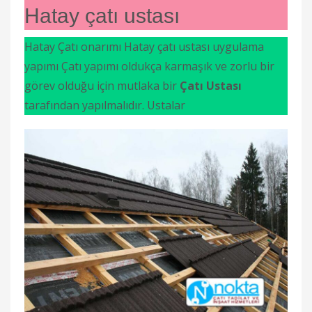
Hatay çatı ustası
Hatay
Çatı onarımı Hatay çatı ustası uygulama
yapımı
Çatı yapımı oldukça karmaşık ve zorlu bir
görev olduğu için mutlaka bir
Çatı Ustası
tarafından yapılmalıdır. Ustalar