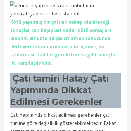
yeni-cati-yapimi-ustasi-istanbul
Kötü yapılmış bir çatının sebep olabileceği
sonuçlar can kayıpları kadar kötü sonuçları
olabilir. Bir usta ile çalışmamak sonucunda
ilerleyen zamanlarda çatının uçması, su
sızdırması, tadilat gerektirmesi gibi sonuçla
ile karşılaşılabilir.
Çatı tamiri Hatay Çatı
Yapımında Dikkat
Edilmesi Gerekenler
Çatı Yapımında dikkat edilmesi gerekenler çatı
türüne göre değişiklik gösterebilmektedir. Fakat